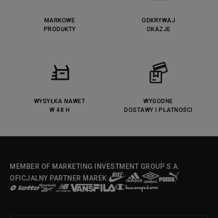
Lacoste Lerond
Fila Electrove
Puma Caven
Lacoste Powercourt
MARKOWE
ODKRYWAJ
Lacoste Carnaby
PRODUKTY
Vans Classic
OKAZJE
Fila Ray Tracer
Puma Retaliate
Converse Run Star legacy CX
Nike Air Max Motif
Puma Jada
Reebok Solution MID
Lacoste Menerva Sport
Puma Doublecourt
DC Anvil
Converse Chuck Taylot All Star
OX
WYSYŁKA NAWET
WYGODNE
W 48 H
DOSTAWY I PŁATNOŚCI
Fila Strada Low
MEMBER OF MARKETING INVESTMENT GROUP S.A.
OFICJALNY PARTNER MAREK: