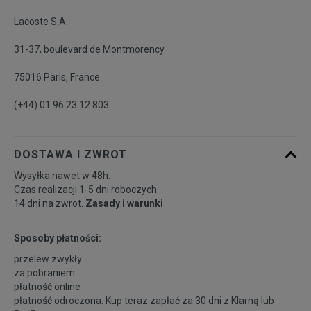
Lacoste S.A.
41
26,3 cm
Powiadom o dostępności
31-37, boulevard de Montmorency
75016 Paris, France
(+44) 01 96 23 12 803
DOSTAWA I ZWROT
Wysyłka nawet w 48h.
Czas realizacji 1-5 dni roboczych.
14 dni na zwrot.
Zasady i warunki
Sposoby płatności:
przelew zwykły
za pobraniem
płatność online
płatność odroczona: Kup teraz zapłać za 30 dni z
Klarną
lub