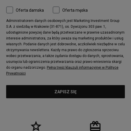
Converse Chuck 70
New Balance 480
Oferta damska
Oferta męska
Nike Air More Uptempo
adidas Stan Smith
Puma Mayze
Reebok Club C
Administratorem danych osobowych jest Marketing Investment Group
S.A. z siedzibą w Krakowie (31-871), os. Dywizjonu 303 paw. 1,
New Balance 2002
adidas NMD
udostępnione powyżej dane będą przetwarzane w prawnie uzasadnionym
Converse Run Star Hike
Nike Air Max Pulse
interesie administratora, za który uważa się marketing produktów i usług
adidas Nizza
New Balance 997
własnych. Podanie danych jest dobrowolne, aczkolwiek niezbędne w celu
adidas ZX
Nike Waffle One
otrzymywania newslettera. Każdy ma prawo do zgłoszenia sprzeciwu
wobec przetwarzania, a także żądania dostępu do danych, sprostowania,
Jordan Max Aura 4
Fila Disruptor
usunięcia lub ograniczenia przetwarzania oraz prawo wniesienia skargi
Timberland 6
adidas Retropy
do organu nadzorczego.
Pełna treść klauzuli informacyjnej w Polityce
Vans SK8-HI
Puma Suede
Prywatności
Vans Authentic
Puma Slipstream
New Balance 237
Nike Air Max Dawn
Puma RS-X
adidas Adifom
Reebok Court Advance
Timberland Field Trekker
New Balance UXC72
Jordan Jumpman Two Trey
Puma Cali
Lacoste Ziane
Timberland Euro Sprint
Vans Era