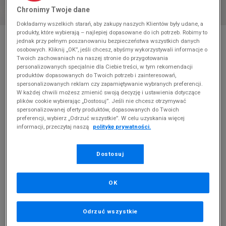
Chronimy Twoje dane
Dokładamy wszelkich starań, aby zakupy naszych Klientów były udane, a
produkty, które wybierają – najlepiej dopasowane do ich potrzeb. Robimy to
* Zdjęcie poglądowe
jednak przy pełnym poszanowaniu bezpieczeństwa wszystkich danych
osobowych. Kliknij „OK”, jeśli chcesz, abyśmy wykorzystywali informacje o
LACOSTE CARNABY PLAT 223 2 SFA
Twoich zachowaniach na naszej stronie do przygotowania
personalizowanych specjalnie dla Ciebie treści, w tym rekomendacji
Produkt pochodzi z końcówek aktualnych kolekcji, ubiegłych
produktów dopasowanych do Twoich potrzeb i zainteresowań,
sezonów lub z ekspozycji.
Szczegóły.
spersonalizowanych reklam czy zapamiętywanie wybranych preferencji.
W każdej chwili możesz zmienić swoją decyzję i ustawienia dotyczące
plików cookie wybierając „Dostosuj”. Jeśli nie chcesz otrzymywać
200
zł
spersonalizowanej oferty produktów, dopasowanych do Twoich
preferencji, wybierz „Odrzuć wszystkie”. W celu uzyskania więcej
0
zł
cena rekomendowana przez producenta
informacji, przeczytaj naszą
politykę prywatności.
PRODUKT NIEDOSTĘPNY
Dostosuj
Jeśli artykuł będzie ponownie dostępny, otrzymasz od nas
powiadomienie.
OK
Wybierz rozmiar
Odrzuć wszystkie
Rozmiary EU
Rozmiary US