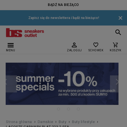
BĄDŹ NA BIEŻĄCO
×
Zapisz się do newslettera i bądź na bieżąco!
MENU
ZALOGUJ
SCHOWEK
KOSZYK
›
›
›
›
Strona główna
Damskie
Buty
Buty lifestyle
LACOSTE CARNABY PLAT 223 2 SFA