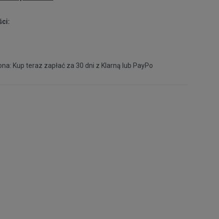
ci:
40,5
25,8 cm
Powiadom o dostępności
41
26,3 cm
Powiadom o dostępności
na: Kup teraz zapłać za 30 dni z
Klarną
lub
PayPo