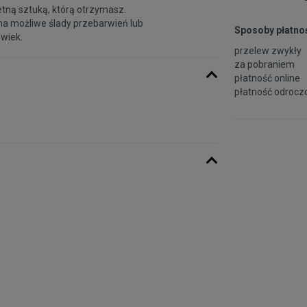
etną sztuką, którą otrzymasz.
na możliwe ślady przebarwień lub
Sposoby płatnoś
 wiek.
przelew zwykły
za pobraniem
płatność online
płatność odroczo