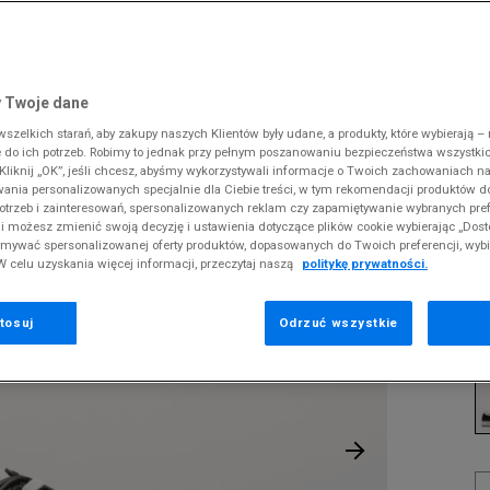
 Slipstream
38
i
i
kie sneakersy
Dickies
Crocs
Fila
The North Face
Reebok
Old Skool
38,5
gnacja obuwia
rki
Fila
DC
Jordan
Tommy Hilfiger
Umbro
ODZIEŻ
URT CAGE
 SK8-HI
ki zimowe
gnacja obuwia
Hoodrich
Dickies
Lacoste
Timberland
Supply & Dema
 Twoje dane
XS
nstock Arizona
iczki i szaliki
ki zimowe
Jordan
Ellesse
McKenzie
Vans
The North Face
zelkich starań, aby zakupy naszych Klientów były udane, a produkty, które wybierają – n
S
L
erland 6
do ich potrzeb. Robimy to jednak przy pełnym poszanowaniu bezpieczeństwa wszystki
iczki i szaliki
Lacoste
Fila
New Balance
Timberland
liknij „OK”, jeśli chcesz, abyśmy wykorzystywali informacje o Twoich zachowaniach na
M
rland Field Trekker
wania personalizowanych specjalnie dla Ciebie treści, w tym rekomendacji produktów
Levi's
Hoodrich
New Era
Under Armour
Pr
otrzeb i zainteresowań, spersonalizowanych reklam czy zapamiętywanie wybranych pref
rland Euro Sprint
se
New Balance
Helly Hansen
Nike
Vans
i możesz zmienić swoją decyzję i ustawienia dotyczące plików cookie wybierając „Dosto
ymywać spersonalizowanej oferty produktów, dopasowanych do Twoich preferencji, wyb
New Era
Jordan
Puma
W celu uzyskania więcej informacji, przeczytaj naszą
politykę prywatności.
1
Nike
Lacoste
Reebok
62
Puma
Levi's
Umbro
tosuj
Odrzuć wszystkie
K