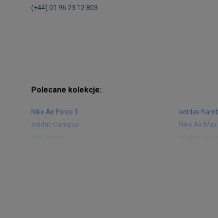
(+44) 01 96 23 12 803
Polecane kolekcje:
Nike Air Force 1
adidas Sam
adidas Campus
Nike Air Max
Nike Blazer
adidas Foru
Nike Vapormax
New Balance
Air Jordan 1
New Balance
Nike Air Max 270
New Balanc
Nike Huarache
Reebok Clas
Nike Air More Uptempo
adidas Stan
New Balance 2002
adidas NMD