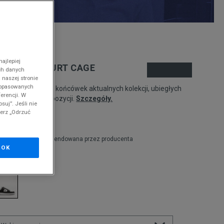
nd
ajlepiej
ACOSTE COURT CAGE
ch danych
 naszej stronie
 dopasowanych
odukt pochodzi z końcówek aktualnych kolekcji, ubiegłych
erencji. W
zonów lub z ekspozycji.
Szczegóły.
suj”. Jeśli nie
ierz „Odrzuć
29,99
zł
9,99
zł
cena rekomendowana przez producenta
OK
olor:
czarny