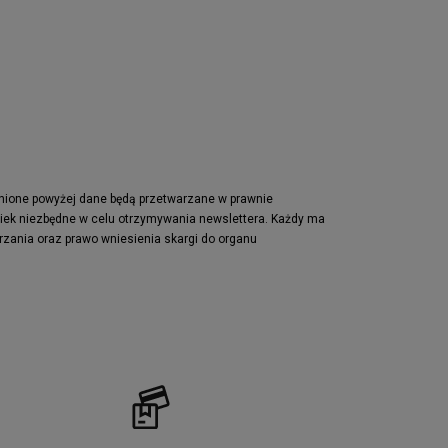
Nike Waffle One
adidas Retropy
Puma Slipstream
adidas Adifom
Jordan Jumpman Two Trey
Vans Era
Lacoste Powercourt
Puma Retaliate
pnione powyżej dane będą przetwarzane w prawnie
wiek niezbędne w celu otrzymywania newslettera. Każdy ma
Reebok Solution MID
rzania oraz prawo wniesienia skargi do organu
Converse Chuck Taylot All Star OX