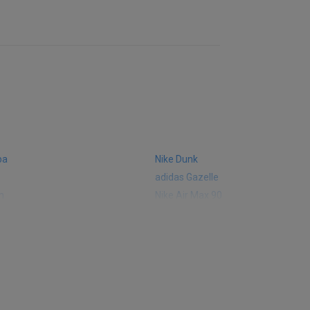
ba
Nike Dunk
adidas Gazelle
m
Nike Air Max 90
 574
Vans Old Skool
 327
adidas Handball Spezial
e CT302
adidas Ozelia
sic
Converse Chuck 70
 Smith
Puma Mayze
Converse Run Star Hike