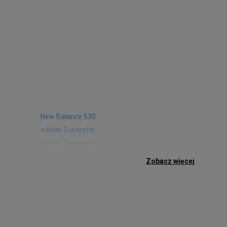
New Balance 530
adidas Superstar
adidas Ozweego
Nike Air Max 97
Zobacz więcej
Birkenstock Arizona
Nike Air Max 95
New Balance 480
Reebok Club C
Nike Air Max Pulse