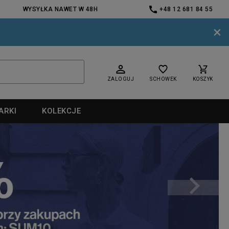
WYSYŁKA NAWET W 48H
+48 12 681 84 55
×
ZALOGUJ
SCHOWEK
KOSZYK
ARKI
KOLEKCJE
nd
nd