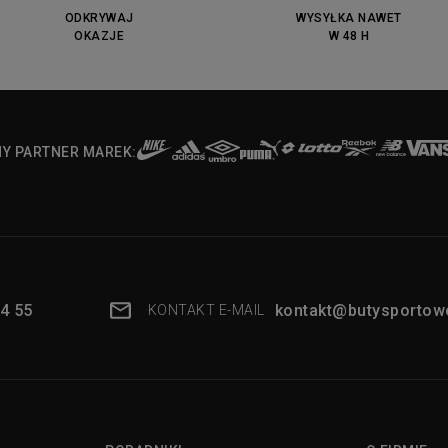
ODKRYWAJ
WYSYŁKA NAWET
OKAZJE
W 48 H
NY PARTNER MAREK:
4 55
kontakt@butysportowe
KONTAKT E-MAIL