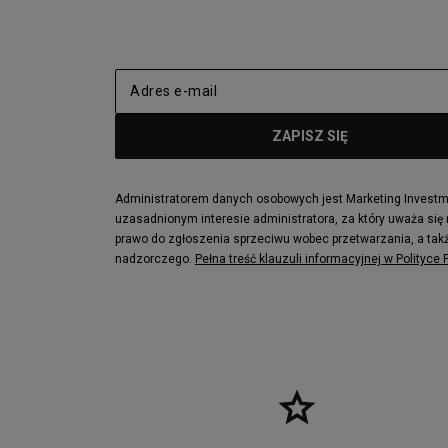
adidas Nizza
New Balance
Jordan Max Aura 4
Fila Disrupto
Vans SK8-HI
Puma Sued
New Balance 237
Nike Air Ma
Reebok Court Advance
Timberland F
Puma Cali
Lacoste Zia
Lacoste Lerond
Fila Electrov
Lacoste Carnaby
Vans Classic
Administratorem danych osobowych jest Marketing Investmen
uzasadnionym interesie administratora, za który uważa się
Converse Run Star legacy CX
Nike Air Max
prawo do zgłoszenia sprzeciwu wobec przetwarzania, a takż
Lacoste Menerva Sport
Puma Doubl
nadzorczego.
Pełna treść klauzuli informacyjnej w Polityce
Fila Strada Low