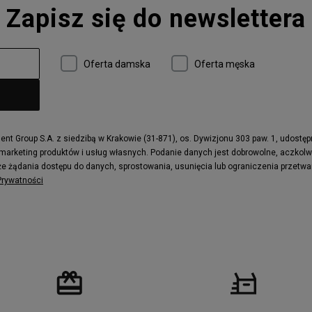
Zapisz się do newslettera
 997
adidas ZX
r
Timberland 6
e
Vans Authentic
Oferta damska
Oferta męska
x Dawn
Puma RS-X
ield Trekker
New Balance UXC72
ne
Timberland Euro Sprint
e
Puma Caven
Fila Ray Tracer
t Group S.A. z siedzibą w Krakowie (31-871), os. Dywizjonu 303 paw. 1, udostę
 marketing produktów i usług własnych. Podanie danych jest dobrowolne, aczkol
 Motif
Puma Jada
e żądania dostępu do danych, sprostowania, usunięcia lub ograniczenia przetwa
ecourt
DC Anvil
 Prywatności