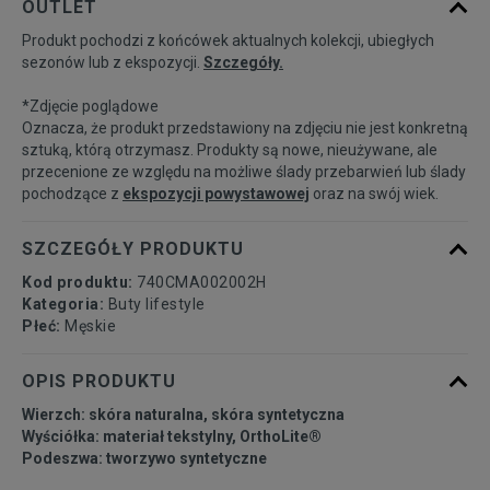
OUTLET
Produkt pochodzi z końcówek aktualnych kolekcji, ubiegłych
40
25,1 cm
Powiadom o dostępności
sezonów lub z ekspozycji.
Szczegóły.
*Zdjęcie poglądowe
40,5
25,4 cm
Powiadom o dostępności
Oznacza, że produkt przedstawiony na zdjęciu nie jest konkretną
sztuką, którą otrzymasz. Produkty są nowe, nieużywane, ale
przecenione ze względu na możliwe ślady przebarwień lub ślady
41
25,8 cm
Powiadom o dostępności
pochodzące z
ekspozycji powystawowej
oraz na swój wiek.
42
26,5 cm
Powiadom o dostępności
SZCZEGÓŁY PRODUKTU
Kod produktu:
740CMA002002H
42,5
26,7 cm
Powiadom o dostępności
Kategoria:
Buty lifestyle
Płeć:
Męskie
43
27,1 cm
Powiadom o dostępności
OPIS PRODUKTU
Wierzch: skóra naturalna, skóra syntetyczna
44
27,8 cm
Powiadom o dostępności
Wyściółka: materiał tekstylny, OrthoLite®
Podeszwa: tworzywo syntetyczne
44,5
28 cm
Powiadom o dostępności