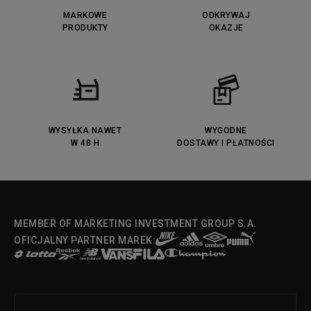
Puma Caven
Lacoste Powercourt
MARKOWE
ODKRYWAJ
Lacoste Carnaby
PRODUKTY
Vans Classic
OKAZJE
Fila Ray Tracer
Puma Retaliate
Converse Run Star legacy CX
Nike Air Max Motif
Puma Jada
Reebok Solution MID
Lacoste Menerva Sport
Puma Doublecourt
DC Anvil
Converse Chuck Taylot All Star
OX
WYSYŁKA NAWET
WYGODNE
W 48 H
DOSTAWY I PŁATNOŚCI
Fila Strada Low
MEMBER OF MARKETING INVESTMENT GROUP S.A.
OFICJALNY PARTNER MAREK: