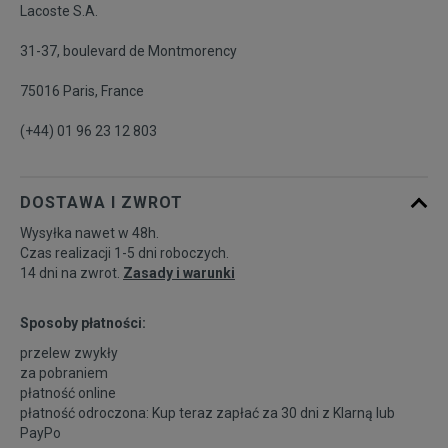
Lacoste S.A.
31-37, boulevard de Montmorency
45
28,5 cm
Powiadom o dostępności
75016 Paris, France
46
29,1 cm
Powiadom o dostępności
(+44) 01 96 23 12 803
47
30 cm
Powiadom o dostępności
DOSTAWA I ZWROT
Wysyłka nawet w 48h.
Czas realizacji 1-5 dni roboczych.
14 dni na zwrot.
Zasady i warunki
Sposoby płatności:
przelew zwykły
za pobraniem
płatność online
płatność odroczona: Kup teraz zapłać za 30 dni z
Klarną
lub
PayPo