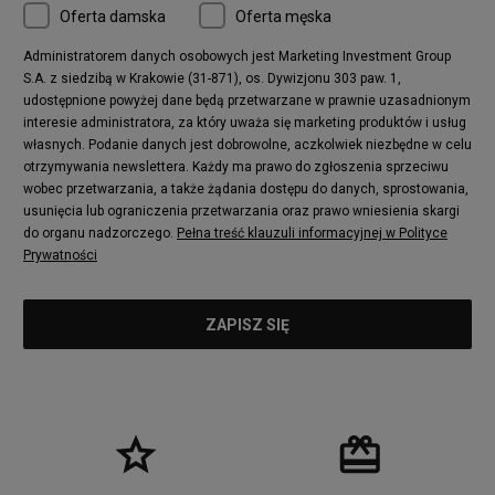
Oferta damska
Oferta męska
Nike Air More Uptempo
adidas Stan Smith
Puma Mayze
Reebok Club C
Administratorem danych osobowych jest Marketing Investment Group
S.A. z siedzibą w Krakowie (31-871), os. Dywizjonu 303 paw. 1,
New Balance 2002
adidas NMD
udostępnione powyżej dane będą przetwarzane w prawnie uzasadnionym
Converse Run Star Hike
Nike Air Max Pulse
interesie administratora, za który uważa się marketing produktów i usług
adidas Nizza
New Balance 997
własnych. Podanie danych jest dobrowolne, aczkolwiek niezbędne w celu
adidas ZX
Nike Waffle One
otrzymywania newslettera. Każdy ma prawo do zgłoszenia sprzeciwu
wobec przetwarzania, a także żądania dostępu do danych, sprostowania,
Jordan Max Aura 4
Fila Disruptor
usunięcia lub ograniczenia przetwarzania oraz prawo wniesienia skargi
Timberland 6
adidas Retropy
do organu nadzorczego.
Pełna treść klauzuli informacyjnej w Polityce
Vans SK8-HI
Puma Suede
Prywatności
Vans Authentic
Puma Slipstream
New Balance 237
Nike Air Max Dawn
Puma RS-X
adidas Adifom
Reebok Court Advance
Timberland Field Trekker
New Balance UXC72
Jordan Jumpman Two Trey
Puma Cali
Lacoste Ziane
Timberland Euro Sprint
Vans Era
Lacoste Lerond
Fila Electrove