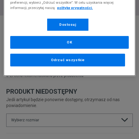
preferencji, wybierz „Odrzuć wszystkie”. W celu uzyskania więcej
informacji, przeczytaj naszą
politykę prywatności.
* Zdjęcie poglądowe
Dostosuj
LACOSTE ESPARRE CHUKKA0320 1 CMA
OK
Produkt pochodzi z końcówek aktualnych kolekcji, ubiegłych
sezonów lub z ekspozycji.
Szczegóły.
Odrzuć wszystkie
289,99
zł
0
zł
cena rekomendowana przez producenta
PRODUKT NIEDOSTĘPNY
Jeśli artykuł będzie ponownie dostępny, otrzymasz od nas
powiadomienie.
Wybierz rozmiar
Rozmiary EU
Rozmiary US