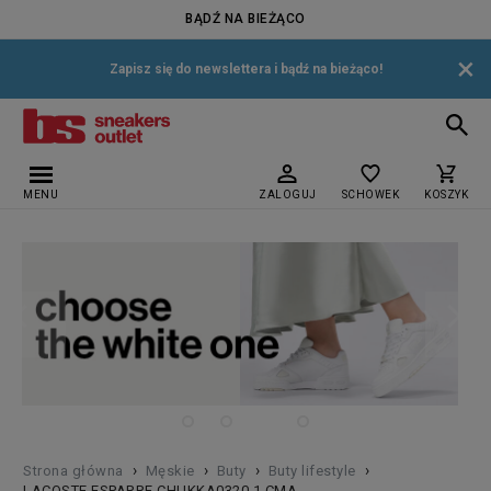
BĄDŹ NA BIEŻĄCO
×
Zapisz się do newslettera i bądź na bieżąco!
MENU
ZALOGUJ
SCHOWEK
KOSZYK
›
›
›
›
Strona główna
Męskie
Buty
Buty lifestyle
LACOSTE ESPARRE CHUKKA0320 1 CMA