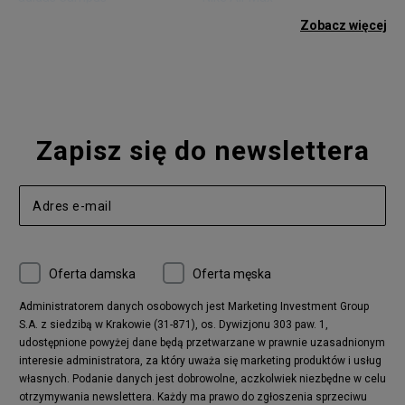
adidas Gazelle
adidas Superstar
Zobacz więcej
Nike Blazer
adidas Forum
Nike Air Max 90
adidas Ozweego
Nike Vapormax
New Balance 574
Vans Old Skool
Nike Air Max 97
Air Jordan 1
New Balance 327
Zapisz się do newslettera
adidas Handball Spezial
Birkenstock Arizona
Nike Air Max 270
New Balance CT302
adidas Ozelia
Nike Air Max 95
Nike Huarache
Reebok Classic
Converse Chuck 70
New Balance 480
Oferta damska
Oferta męska
Nike Air More Uptempo
adidas Stan Smith
Puma Mayze
Reebok Club C
Administratorem danych osobowych jest Marketing Investment Group
S.A. z siedzibą w Krakowie (31-871), os. Dywizjonu 303 paw. 1,
New Balance 2002
adidas NMD
udostępnione powyżej dane będą przetwarzane w prawnie uzasadnionym
Converse Run Star Hike
Nike Air Max Pulse
interesie administratora, za który uważa się marketing produktów i usług
adidas Nizza
New Balance 997
własnych. Podanie danych jest dobrowolne, aczkolwiek niezbędne w celu
adidas ZX
Nike Waffle One
otrzymywania newslettera. Każdy ma prawo do zgłoszenia sprzeciwu