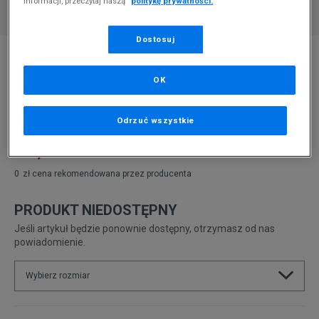
informacji, przeczytaj naszą
politykę prywatności.
Dostosuj
* Zdjęcie poglądowe
NEW BALANCE 373
OK
Produkt pochodzi z końcówek aktualnych kolekcji, ubiegłych
sezonów lub z ekspozycji.
Szczegóły.
Odrzuć wszystkie
239,99
zł
0
zł
cena rekomendowana przez producenta
PRODUKT NIEDOSTĘPNY
Jeśli artykuł będzie ponownie dostępny, otrzymasz od nas
powiadomienie.
Wybierz rozmiar
Rozmiary EU
Rozmiary US