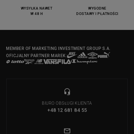
DC Anvil
Converse Chuck Taylot All Star
OX
WYSYŁKA NAWET
WYGODNE
W 48 H
DOSTAWY I PŁATNOŚCI
Fila Strada Low
MEMBER OF MARKETING INVESTMENT GROUP S.A.
OFICJALNY PARTNER MAREK:
BIURO OBSŁUGI KLIENTA
+48 12 681 84 55