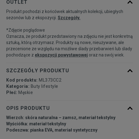
OUTLET
Produkt pochodzi z końcówek aktualnych kolekcji, ubiegłych
41,5
26 cm
Powiadom o dostępności
sezonów lub z ekspozycji.
Szczegóły.
*Zdjęcie poglądowe
42
26,5 cm
Powiadom o dostępności
Oznacza, że produkt przedstawiony na zdjęciu nie jest konkretną
sztuką, którą otrzymasz. Produkty są nowe, nieużywane, ale
przecenione ze względu na możliwe ślady przebarwień lub ślady
42,5
27 cm
Powiadom o dostępności
pochodzące z
ekspozycji powystawowej
oraz na swój wiek.
43
27,5 cm
Powiadom o dostępności
SZCZEGÓŁY PRODUKTU
Kod produktu:
ML373CC2
44
28 cm
Powiadom o dostępności
Kategoria:
Buty lifestyle
Płeć:
Męskie
44,5
28,5 cm
Powiadom o dostępności
OPIS PRODUKTU
Wierzch: skóra naturalna – zamsz, materiał tekstylny
45
29 cm
Powiadom o dostępności
Wyściółka: materiał tekstylny
Podeszwa: pianka EVA, materiał syntetyczny
45,5
29,5 cm
Powiadom o dostępności