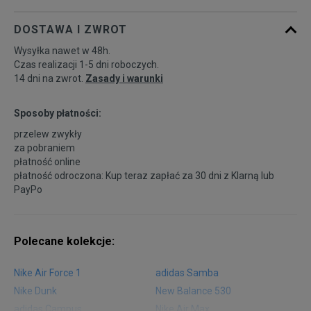
DOSTAWA I ZWROT
46,5
30 cm
Powiadom o dostępności
Wysyłka nawet w 48h.
Czas realizacji 1-5 dni roboczych.
47,5
31 cm
Powiadom o dostępności
14 dni na zwrot.
Zasady i warunki
Sposoby płatności:
przelew zwykły
za pobraniem
płatność online
płatność odroczona: Kup teraz zapłać za 30 dni z
Klarną
lub
PayPo
Polecane kolekcje:
Nike Air Force 1
adidas Samba
Nike Dunk
New Balance 530
adidas Campus
Nike Air Max