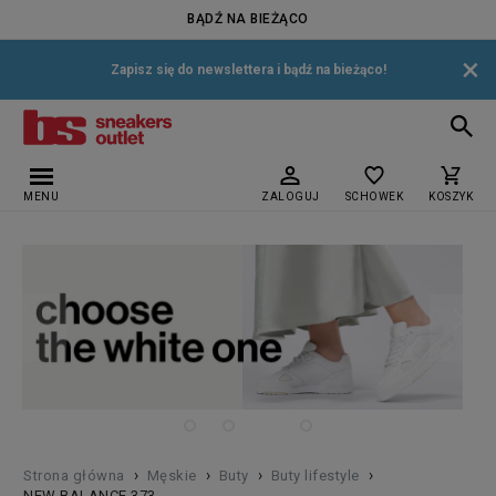
BĄDŹ NA BIEŻĄCO
×
Zapisz się do newslettera i bądź na bieżąco!
MENU
ZALOGUJ
SCHOWEK
KOSZYK
›
›
›
›
Strona główna
Męskie
Buty
Buty lifestyle
NEW BALANCE 373