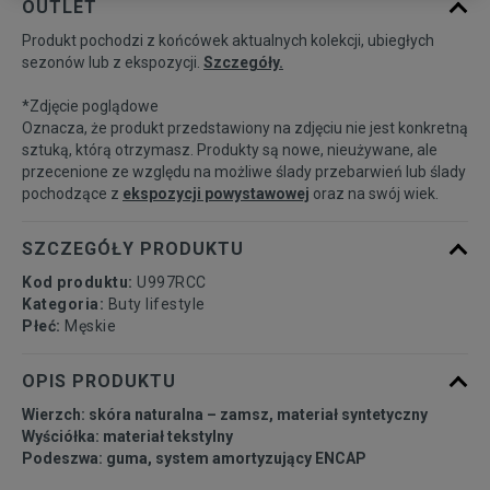
OUTLET
Produkt pochodzi z końcówek aktualnych kolekcji, ubiegłych
41,5
26 cm
Powiadom o dostępności
sezonów lub z ekspozycji.
Szczegóły.
*Zdjęcie poglądowe
42
26,5 cm
Powiadom o dostępności
Oznacza, że produkt przedstawiony na zdjęciu nie jest konkretną
sztuką, którą otrzymasz. Produkty są nowe, nieużywane, ale
przecenione ze względu na możliwe ślady przebarwień lub ślady
42,5
27 cm
Powiadom o dostępności
pochodzące z
ekspozycji powystawowej
oraz na swój wiek.
43
27,5 cm
Powiadom o dostępności
SZCZEGÓŁY PRODUKTU
Kod produktu:
U997RCC
44
28 cm
Powiadom o dostępności
Kategoria:
Buty lifestyle
Płeć:
Męskie
44,5
28,5 cm
Powiadom o dostępności
OPIS PRODUKTU
Wierzch: skóra naturalna – zamsz, materiał syntetyczny
45
29 cm
Powiadom o dostępności
Wyściółka: materiał tekstylny
Podeszwa: guma, system amortyzujący ENCAP
45,5
29,5 cm
Powiadom o dostępności