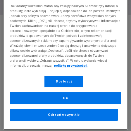
Dokładamy wszelkich starań, aby zakupy naszych Klientów były udane, a
produkty, które wybierają – najlepiej dopasowane do ich potrzeb. Robimy to
jednak przy pełnym poszanowaniu bezpieczeństwa wszystkich danych
* Zdjęcie poglądowe
osobowych. Kliknij „OK”, jeśli chcesz, abyśmy wykorzystywali informacje o
Twoich zachowaniach na naszej stronie do przygotowania
NEW BALANCE 997
personalizowanych specjalnie dla Ciebie treści, w tym rekomendacji
produktów dopasowanych do Twoich potrzeb i zainteresowań,
spersonalizowanych reklam czy zapamiętywanie wybranych preferencji.
Produkt pochodzi z końcówek aktualnych kolekcji, ubiegłych
W każdej chwili możesz zmienić swoją decyzję i ustawienia dotyczące
sezonów lub z ekspozycji.
Szczegóły.
plików cookie wybierając „Dostosuj”. Jeśli nie chcesz otrzymywać
spersonalizowanej oferty produktów, dopasowanych do Twoich
preferencji, wybierz „Odrzuć wszystkie”. W celu uzyskania więcej
309,99
zł
informacji, przeczytaj naszą
politykę prywatności.
0
zł
cena rekomendowana przez producenta
Dostosuj
PRODUKT NIEDOSTĘPNY
Jeśli artykuł będzie ponownie dostępny, otrzymasz od nas
OK
powiadomienie.
Wybierz rozmiar
Odrzuć wszystkie
Rozmiary EU
Rozmiary US