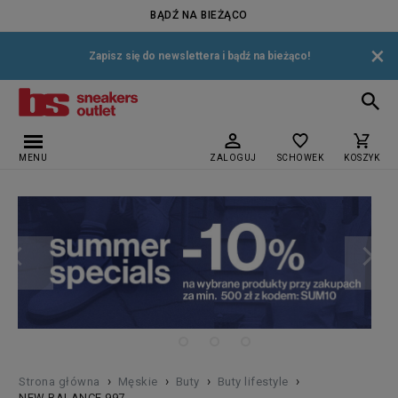
BĄDŹ NA BIEŻĄCO
×
Zapisz się do newslettera i bądź na bieżąco!
MENU
ZALOGUJ
SCHOWEK
KOSZYK
›
›
›
›
Strona główna
Męskie
Buty
Buty lifestyle
NEW BALANCE 997