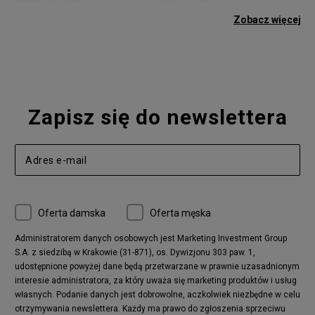
adidas Gazelle
adidas Superstar
Zobacz więcej
Nike Blazer
adidas Forum
Nike Air Max 90
adidas Ozweego
Nike Vapormax
New Balance 574
Vans Old Skool
Nike Air Max 97
Air Jordan 1
New Balance 327
Zapisz się do newslettera
adidas Handball Spezial
Birkenstock Arizona
Nike Air Max 270
New Balance CT302
adidas Ozelia
Nike Air Max 95
Nike Huarache
Reebok Classic
Converse Chuck 70
New Balance 480
Oferta damska
Oferta męska
Nike Air More Uptempo
adidas Stan Smith
Puma Mayze
Reebok Club C
Administratorem danych osobowych jest Marketing Investment Group
S.A. z siedzibą w Krakowie (31-871), os. Dywizjonu 303 paw. 1,
New Balance 2002
adidas NMD
udostępnione powyżej dane będą przetwarzane w prawnie uzasadnionym
Converse Run Star Hike
Nike Air Max Pulse
interesie administratora, za który uważa się marketing produktów i usług
adidas Nizza
New Balance 997
własnych. Podanie danych jest dobrowolne, aczkolwiek niezbędne w celu
adidas ZX
Nike Waffle One
otrzymywania newslettera. Każdy ma prawo do zgłoszenia sprzeciwu