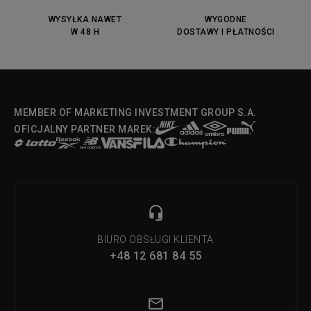
DC Anvil
Converse Chuck Taylot All Star
OX
WYSYŁKA NAWET
WYGODNE
W 48 H
DOSTAWY I PŁATNOŚCI
Fila Strada Low
MEMBER OF MARKETING INVESTMENT GROUP S.A.
OFICJALNY PARTNER MAREK:
BIURO OBSŁUGI KLIENTA
+48 12 681 84 55