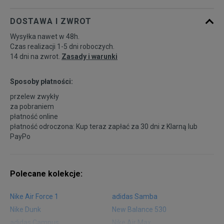
DOSTAWA I ZWROT
46,5
30 cm
Powiadom o dostępności
Wysyłka nawet w 48h.
Czas realizacji 1-5 dni roboczych.
14 dni na zwrot.
Zasady i warunki
Sposoby płatności:
przelew zwykły
za pobraniem
płatność online
płatność odroczona: Kup teraz zapłać za 30 dni z
Klarną
lub
PayPo
Polecane kolekcje:
Nike Air Force 1
adidas Samba
Nike Dunk
New Balance 530
adidas Campus
Nike Air Max