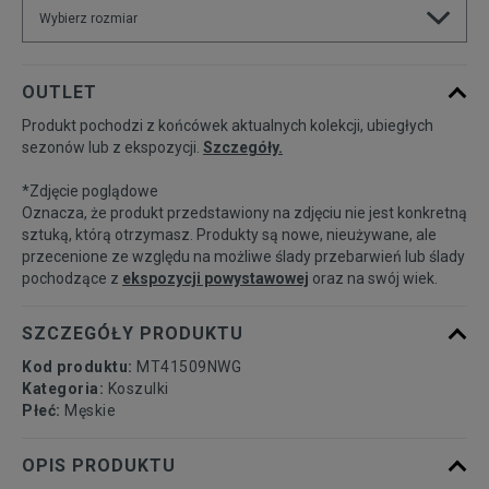
Wybierz rozmiar
Powiadom o
S
OUTLET
dostępności
Produkt pochodzi z końcówek aktualnych kolekcji, ubiegłych
sezonów lub z ekspozycji.
Szczegóły.
Powiadom o
M
dostępności
*Zdjęcie poglądowe
Oznacza, że produkt przedstawiony na zdjęciu nie jest konkretną
Powiadom o
sztuką, którą otrzymasz. Produkty są nowe, nieużywane, ale
L
dostępności
przecenione ze względu na możliwe ślady przebarwień lub ślady
pochodzące z
ekspozycji powystawowej
oraz na swój wiek.
Powiadom o
XL
dostępności
SZCZEGÓŁY PRODUKTU
Kod produktu:
MT41509NWG
Kategoria:
Koszulki
Płeć:
Męskie
OPIS PRODUKTU