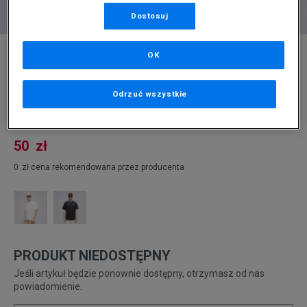
Dostosuj
* Zdjęcie poglądowe
OK
NEW BALANCE T-SHIRT SMALL LOGO
Odrzuć wszystkie
Produkt pochodzi z końcówek aktualnych kolekcji, ubiegłych
sezonów lub z ekspozycji.
Szczegóły.
50
zł
0
zł
cena rekomendowana przez producenta
PRODUKT NIEDOSTĘPNY
Jeśli artykuł będzie ponownie dostępny, otrzymasz od nas
powiadomienie.