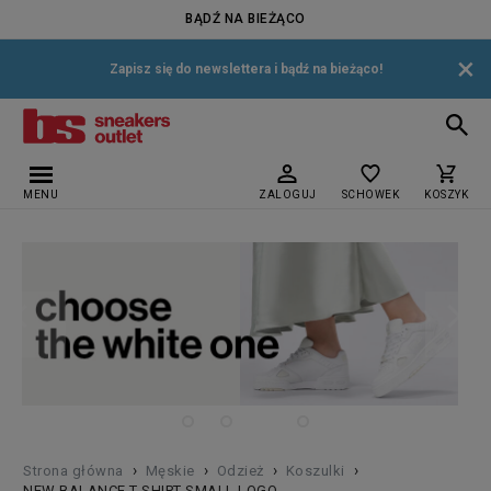
BĄDŹ NA BIEŻĄCO
×
Zapisz się do newslettera i bądź na bieżąco!
MENU
ZALOGUJ
SCHOWEK
KOSZYK
›
›
›
›
Strona główna
Męskie
Odzież
Koszulki
NEW BALANCE T-SHIRT SMALL LOGO