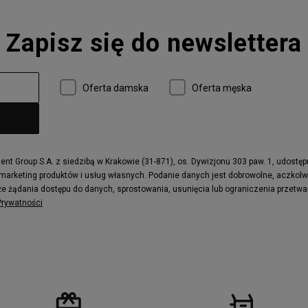
Converse Run Star Hike
Zapisz się do newslettera
 997
adidas ZX
r
Timberland 6
e
Vans Authentic
Oferta damska
Oferta męska
x Dawn
Puma RS-X
ield Trekker
New Balance UXC72
ne
Timberland Euro Sprint
e
Puma Caven
Fila Ray Tracer
t Group S.A. z siedzibą w Krakowie (31-871), os. Dywizjonu 303 paw. 1, udostę
 marketing produktów i usług własnych. Podanie danych jest dobrowolne, aczkol
 Motif
Puma Jada
e żądania dostępu do danych, sprostowania, usunięcia lub ograniczenia przetwa
ecourt
DC Anvil
 Prywatności