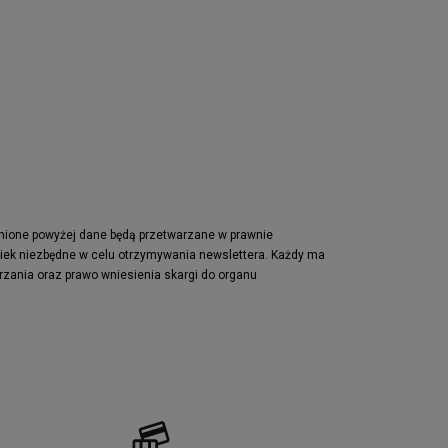
Nike Air Max Pulse
Nike Waffle One
adidas Retropy
Puma Slipstream
adidas Adifom
Jordan Jumpman Two Trey
Vans Era
Lacoste Powercourt
Puma Retaliate
pnione powyżej dane będą przetwarzane w prawnie
wiek niezbędne w celu otrzymywania newslettera. Każdy ma
Reebok Solution MID
rzania oraz prawo wniesienia skargi do organu
Converse Chuck Taylot All Star OX