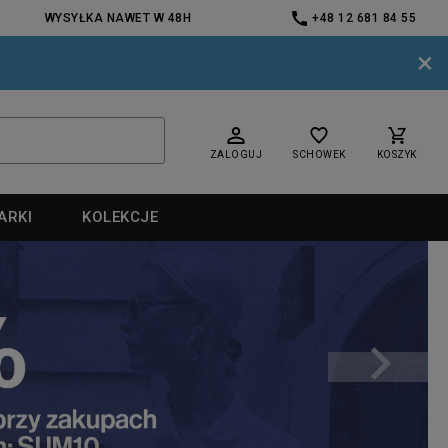
WYSYŁKA NAWET W 48H
+48 12 681 84 55
×
ZALOGUJ
SCHOWEK
KOSZYK
ARKI
KOLEKCJE
nd
nd