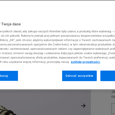
 Slipstream
38
i
i
kie sneakersy
Dickies
Crocs
Fila
The North Face
Reebok
Old Skool
38,5
gnacja obuwia
rki
Fila
DC
Jordan
Tommy Hilfiger
Umbro
ODZIEŻ
 1 '07
 SK8-HI
ki zimowe
gnacja obuwia
Hoodrich
Dickies
Lacoste
Timberland
Supply & Dema
 Twoje dane
XS
nstock Arizona
iczki i szaliki
ki zimowe
Jordan
Ellesse
McKenzie
Vans
The North Face
zelkich starań, aby zakupy naszych Klientów były udane, a produkty, które wybierają – n
S
N
erland 6
do ich potrzeb. Robimy to jednak przy pełnym poszanowaniu bezpieczeństwa wszystki
iczki i szaliki
Lacoste
Fila
New Balance
Timberland
liknij „OK”, jeśli chcesz, abyśmy wykorzystywali informacje o Twoich zachowaniach na
M
rland Field Trekker
wania personalizowanych specjalnie dla Ciebie treści, w tym rekomendacji produktów
Levi's
Hoodrich
New Era
Under Armour
Pr
otrzeb i zainteresowań, spersonalizowanych reklam czy zapamiętywanie wybranych pref
rland Euro Sprint
se
New Balance
Helly Hansen
Nike
Vans
i możesz zmienić swoją decyzję i ustawienia dotyczące plików cookie wybierając „Dosto
ymywać spersonalizowanej oferty produktów, dopasowanych do Twoich preferencji, wyb
New Era
Jordan
Puma
W celu uzyskania więcej informacji, przeczytaj naszą
politykę prywatności.
4
Nike
Lacoste
Reebok
0
Puma
Levi's
Umbro
tosuj
Odrzuć wszystkie
P
Je
n