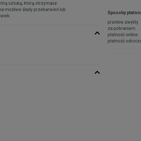
etną sztuką, którą otrzymasz.
na możliwe ślady przebarwień lub
Sposoby płatnoś
 wiek.
przelew zwykły
za pobraniem
płatność online
płatność odroczo