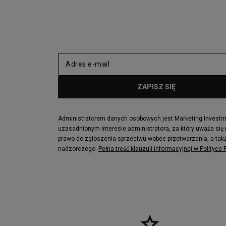
New Balance 2002
adidas NMD
adidas Nizza
New Balance
Jordan Max Aura 4
Fila Disrupto
Vans SK8-HI
Puma Sued
New Balance 237
Nike Air Ma
Reebok Court Advance
Timberland F
Puma Cali
Lacoste Zia
Lacoste Lerond
Fila Electrov
Lacoste Carnaby
Vans Classic
Administratorem danych osobowych jest Marketing Investmen
uzasadnionym interesie administratora, za który uważa się
Converse Run Star legacy CX
Nike Air Max
prawo do zgłoszenia sprzeciwu wobec przetwarzania, a takż
Lacoste Menerva Sport
Puma Doubl
nadzorczego.
Pełna treść klauzuli informacyjnej w Polityce
Fila Strada Low