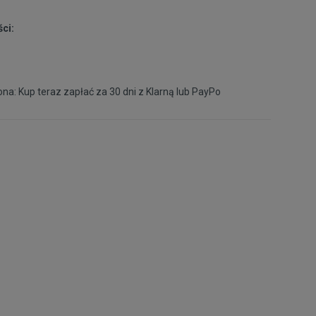
45
29 cm
Powiadom o dostępności
ci:
45,5
29,5 cm
Powiadom o dostępności
46
30 cm
Powiadom o dostępności
na: Kup teraz zapłać za 30 dni z
Klarną
lub
PayPo