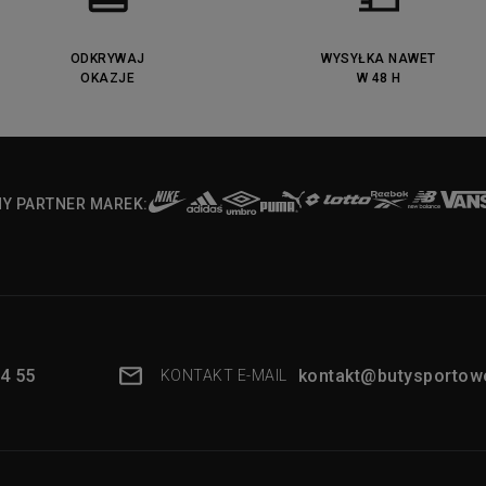
ODKRYWAJ
WYSYŁKA NAWET
OKAZJE
W 48 H
NY PARTNER MAREK:
4 55
kontakt@butysportowe
KONTAKT E-MAIL