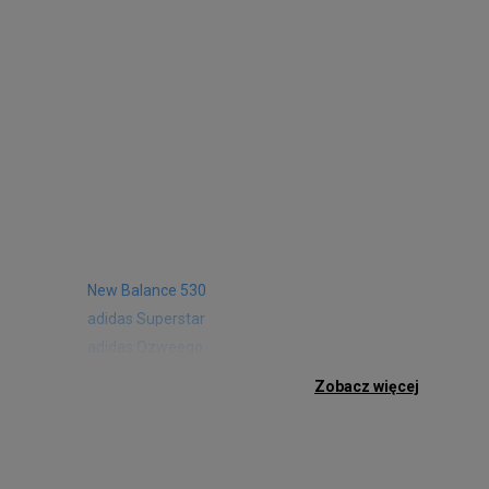
New Balance 530
adidas Superstar
adidas Ozweego
Nike Air Max 97
Zobacz więcej
Birkenstock Arizona
Nike Air Max 95
New Balance 480
Reebok Club C