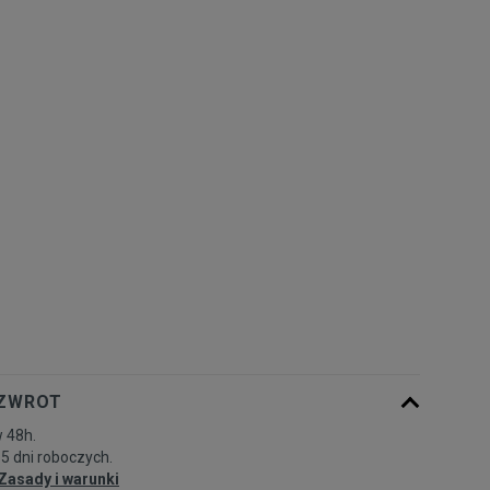
Rozmiary EU
Rozmiary US
40
25 cm
Powiadom o dostępności
41
26 cm
Powiadom o dostępności
42
26,5 cm
Powiadom o dostępności
42,5
27 cm
Powiadom o dostępności
43
27,5 cm
Powiadom o dostępności
44
28 cm
Powiadom o dostępności
 ZWROT
 48h.
44,5
28,5 cm
Powiadom o dostępności
-5 dni roboczych.
Zasady i warunki