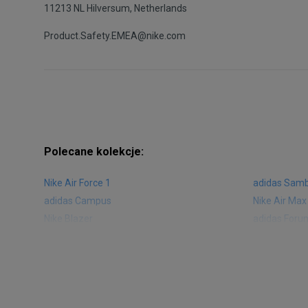
11213 NL Hilversum, Netherlands
Product.Safety.EMEA@nike.com
Polecane kolekcje:
Nike Air Force 1
adidas Sam
adidas Campus
Nike Air Max
Nike Blazer
adidas Foru
Nike Vapormax
New Balance
Air Jordan 1
New Balance
Nike Air Max 270
New Balanc
Nike Huarache
Reebok Clas
Nike Air More Uptempo
adidas Stan