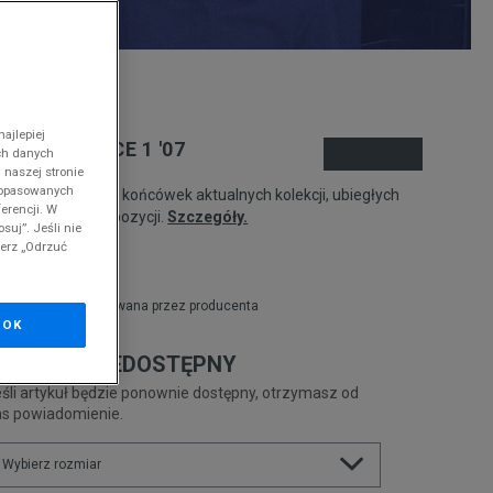
nd
ajlepiej
IKE AIR FORCE 1 '07
ch danych
 naszej stronie
 dopasowanych
odukt pochodzi z końcówek aktualnych kolekcji, ubiegłych
erencji. W
zonów lub z ekspozycji.
Szczegóły.
suj”. Jeśli nie
ierz „Odrzuć
84,99
zł
zł
cena rekomendowana przez producenta
OK
RODUKT NIEDOSTĘPNY
śli artykuł będzie ponownie dostępny, otrzymasz od
as powiadomienie.
Wybierz rozmiar