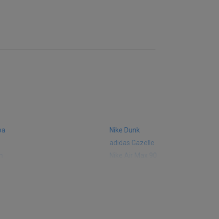
ba
Nike Dunk
adidas Gazelle
m
Nike Air Max 90
 574
Vans Old Skool
 327
adidas Handball Spezial
e CT302
adidas Ozelia
sic
Converse Chuck 70
 Smith
Puma Mayze