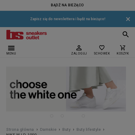
BĄDŹ NA BIEŻĄCO
×
Zapisz się do newslettera i bądź na bieżąco!
MENU
ZALOGUJ
SCHOWEK
KOSZYK
›
›
›
›
Strona główna
Damskie
Buty
Buty lifestyle
NIKE W LD-1000