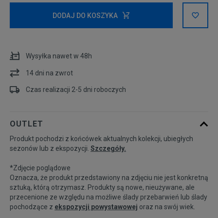
Rozmiary EU
Rozmiary US
DODAJ DO KOSZYKA
35,5
22 cm
Powiadom o dostępności
Wysyłka nawet w 48h
36
22,5 cm
Powiadom o dostępności
14 dni na zwrot
36,5
23 cm
Powiadom o dostępności
Czas realizacji 2-5 dni roboczych
37,5
23,5 cm
OUTLET
Produkt pochodzi z końcówek aktualnych kolekcji, ubiegłych
38
24 cm
Powiadom o dostępności
sezonów lub z ekspozycji.
Szczegóły.
*Zdjęcie poglądowe
38,5
24,5 cm
Oznacza, że produkt przedstawiony na zdjęciu nie jest konkretną
sztuką, którą otrzymasz. Produkty są nowe, nieużywane, ale
przecenione ze względu na możliwe ślady przebarwień lub ślady
39
25 cm
Powiadom o dostępności
pochodzące z
ekspozycji powystawowej
oraz na swój wiek.