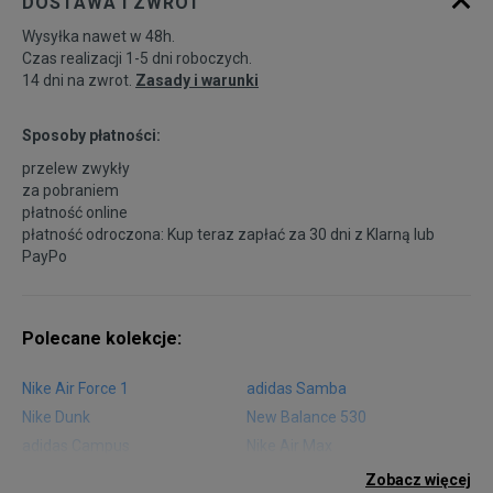
DOSTAWA I ZWROT
Wysyłka nawet w 48h.
Czas realizacji 1-5 dni roboczych.
14 dni na zwrot.
Zasady i warunki
Sposoby płatności:
przelew zwykły
za pobraniem
płatność online
płatność odroczona: Kup teraz zapłać za 30 dni z
Klarną
lub
PayPo
Polecane kolekcje:
Nike Air Force 1
adidas Samba
Nike Dunk
New Balance 530
adidas Campus
Nike Air Max
adidas Gazelle
adidas Superstar
Zobacz więcej