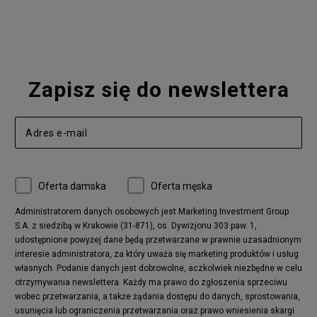
Nike Blazer
adidas Forum
Nike Air Max 90
adidas Ozweego
Nike Vapormax
New Balance 574
Vans Old Skool
Nike Air Max 97
Air Jordan 1
New Balance 327
Zapisz się do newslettera
adidas Handball Spezial
Birkenstock Arizona
Nike Air Max 270
New Balance CT302
adidas Ozelia
Nike Air Max 95
Nike Huarache
Reebok Classic
Converse Chuck 70
New Balance 480
Oferta damska
Oferta męska
Nike Air More Uptempo
adidas Stan Smith
Puma Mayze
Reebok Club C
Administratorem danych osobowych jest Marketing Investment Group
S.A. z siedzibą w Krakowie (31-871), os. Dywizjonu 303 paw. 1,
New Balance 2002
adidas NMD
udostępnione powyżej dane będą przetwarzane w prawnie uzasadnionym
Converse Run Star Hike
Nike Air Max Pulse
interesie administratora, za który uważa się marketing produktów i usług
adidas Nizza
New Balance 997
własnych. Podanie danych jest dobrowolne, aczkolwiek niezbędne w celu
adidas ZX
Nike Waffle One
otrzymywania newslettera. Każdy ma prawo do zgłoszenia sprzeciwu
wobec przetwarzania, a także żądania dostępu do danych, sprostowania,
Jordan Max Aura 4
Fila Disruptor
usunięcia lub ograniczenia przetwarzania oraz prawo wniesienia skargi