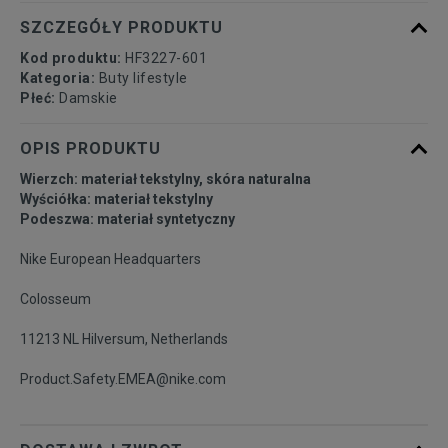
40
25,5 cm
SZCZEGÓŁY PRODUKTU
Kod produktu:
HF3227-601
40,5
26 cm
Powiadom o dostępności
Kategoria:
Buty lifestyle
Płeć:
Damskie
41
26,5 cm
Powiadom o dostępności
OPIS PRODUKTU
Wierzch: materiał tekstylny, skóra naturalna
42
27 cm
Powiadom o dostępności
Wyściółka: materiał tekstylny
Podeszwa: materiał syntetyczny
42,5
27,5 cm
Powiadom o dostępności
Nike European Headquarters
Colosseum
43
28 cm
Powiadom o dostępności
11213 NL Hilversum, Netherlands
44
28,5 cm
Powiadom o dostępności
Product.Safety.EMEA@nike.com
44,5
29 cm
Powiadom o dostępności