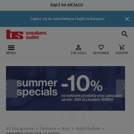
BĄDŹ NA BIEŻĄCO
×
Zapisz się do newslettera i bądź na bieżąco!
MENU
ZALOGUJ
SCHOWEK
KOSZYK
›
›
›
›
Strona główna
Damskie
Buty
Buty lifestyle
TAMARIS CHELSEA CLASSIC