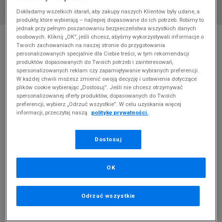
Dokładamy wszelkich starań, aby zakupy naszych Klientów były udane, a
produkty, które wybierają – najlepiej dopasowane do ich potrzeb. Robimy to
jednak przy pełnym poszanowaniu bezpieczeństwa wszystkich danych
* Zdjęcie poglądowe
osobowych. Kliknij „OK”, jeśli chcesz, abyśmy wykorzystywali informacje o
Twoich zachowaniach na naszej stronie do przygotowania
TAMARIS CHELSEA CLASSIC
personalizowanych specjalnie dla Ciebie treści, w tym rekomendacji
produktów dopasowanych do Twoich potrzeb i zainteresowań,
spersonalizowanych reklam czy zapamiętywanie wybranych preferencji.
Produkt pochodzi z końcówek aktualnych kolekcji, ubiegłych
W każdej chwili możesz zmienić swoją decyzję i ustawienia dotyczące
sezonów lub z ekspozycji.
Szczegóły.
plików cookie wybierając „Dostosuj”. Jeśli nie chcesz otrzymywać
spersonalizowanej oferty produktów, dopasowanych do Twoich
129,99
zł
preferencji, wybierz „Odrzuć wszystkie”. W celu uzyskania więcej
informacji, przeczytaj naszą
politykę prywatności.
0
zł
cena rekomendowana przez producenta
Dostosuj
PRODUKT NIEDOSTĘPNY
Jeśli artykuł będzie ponownie dostępny, otrzymasz od nas
OK
powiadomienie.
Wybierz rozmiar
Odrzuć wszystkie
Rozmiary EU
Rozmiary US