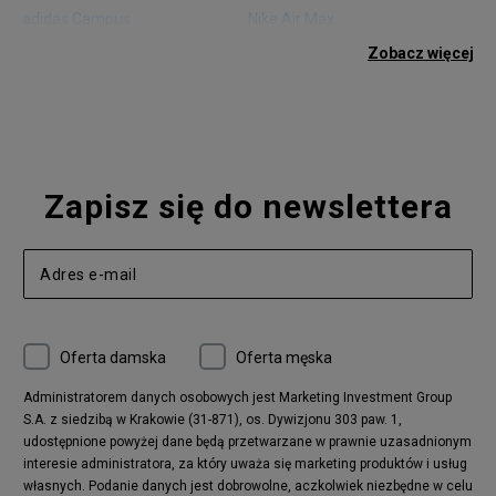
adidas Campus
Nike Air Max
adidas Gazelle
adidas Superstar
Zobacz więcej
Nike Blazer
adidas Forum
Nike Air Max 90
adidas Ozweego
Nike Vapormax
New Balance 574
Vans Old Skool
Nike Air Max 97
Air Jordan 1
New Balance 327
Zapisz się do newslettera
adidas Handball Spezial
Birkenstock Arizona
Nike Air Max 270
New Balance CT302
adidas Ozelia
Nike Air Max 95
Nike Huarache
Reebok Classic
Converse Chuck 70
New Balance 480
Oferta damska
Oferta męska
Nike Air More Uptempo
adidas Stan Smith
Puma Mayze
Reebok Club C
Administratorem danych osobowych jest Marketing Investment Group
S.A. z siedzibą w Krakowie (31-871), os. Dywizjonu 303 paw. 1,
New Balance 2002
adidas NMD
udostępnione powyżej dane będą przetwarzane w prawnie uzasadnionym
Converse Run Star Hike
Nike Air Max Pulse
interesie administratora, za który uważa się marketing produktów i usług
adidas Nizza
New Balance 997
własnych. Podanie danych jest dobrowolne, aczkolwiek niezbędne w celu