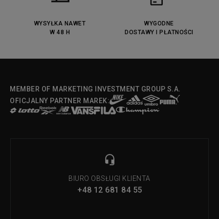
Lacoste Menerva Sport
Puma Doublecourt
DC Anvil
Converse Chuck Taylot All Star
OX
WYSYŁKA NAWET
WYGODNE
W 48 H
DOSTAWY I PŁATNOŚCI
Fila Strada Low
MEMBER OF MARKETING INVESTMENT GROUP S.A.
OFICJALNY PARTNER MAREK:
BIURO OBSŁUGI KLIENTA
+48 12 681 84 55