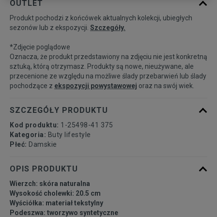
OUTLET
Produkt pochodzi z końcówek aktualnych kolekcji, ubiegłych
36
22,9 cm
Powiadom o dostępności
sezonów lub z ekspozycji.
Szczegóły.
*Zdjęcie poglądowe
37
23,6 cm
Powiadom o dostępności
Oznacza, że produkt przedstawiony na zdjęciu nie jest konkretną
sztuką, którą otrzymasz. Produkty są nowe, nieużywane, ale
przecenione ze względu na możliwe ślady przebarwień lub ślady
38
24,4 cm
Powiadom o dostępności
pochodzące z
ekspozycji powystawowej
oraz na swój wiek.
39
25,1 cm
Powiadom o dostępności
SZCZEGÓŁY PRODUKTU
Kod produktu:
1-25498-41 375
40
25,9 cm
Powiadom o dostępności
Kategoria:
Buty lifestyle
Płeć:
Damskie
41
26,6 cm
Powiadom o dostępności
OPIS PRODUKTU
Wierzch: skóra naturalna
Wysokość cholewki: 20.5 cm
Wyściółka: materiał tekstylny
Podeszwa: tworzywo syntetyczne