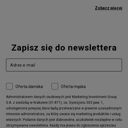
adidas Gazelle
adidas Superstar
Zobacz więcej
Nike Blazer
adidas Forum
Nike Air Max 90
adidas Ozweego
Nike Vapormax
New Balance 574
Vans Old Skool
Nike Air Max 97
Air Jordan 1
New Balance 327
Zapisz się do newslettera
adidas Handball Spezial
Birkenstock Arizona
Nike Air Max 270
New Balance CT302
adidas Ozelia
Nike Air Max 95
Nike Huarache
Reebok Classic
Converse Chuck 70
New Balance 480
Oferta damska
Oferta męska
Nike Air More Uptempo
adidas Stan Smith
Puma Mayze
Reebok Club C
Administratorem danych osobowych jest Marketing Investment Group
S.A. z siedzibą w Krakowie (31-871), os. Dywizjonu 303 paw. 1,
New Balance 2002
adidas NMD
udostępnione powyżej dane będą przetwarzane w prawnie uzasadnionym
Converse Run Star Hike
Nike Air Max Pulse
interesie administratora, za który uważa się marketing produktów i usług
adidas Nizza
New Balance 997
własnych. Podanie danych jest dobrowolne, aczkolwiek niezbędne w celu
adidas ZX
Nike Waffle One
otrzymywania newslettera. Każdy ma prawo do zgłoszenia sprzeciwu