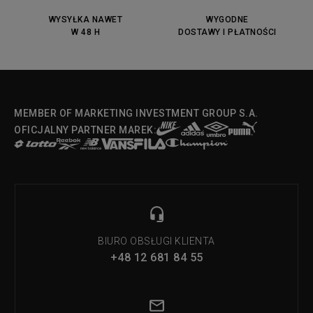
DC Anvil
Converse Chuck Taylot All Star
OX
WYSYŁKA NAWET
WYGODNE
W 48 H
DOSTAWY I PŁATNOŚCI
Fila Strada Low
MEMBER OF MARKETING INVESTMENT GROUP S.A.
OFICJALNY PARTNER MAREK:
BIURO OBSŁUGI KLIENTA
+48 12 681 84 55