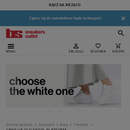
BĄDŹ NA BIEŻĄCO
×
Zapisz się do newslettera i bądź na bieżąco!
MENU
ZALOGUJ
SCHOWEK
KOSZYK
›
›
›
›
Strona główna
Damskie
Buty
Trampki
VANS UA OLD SKOOL PLATFORM