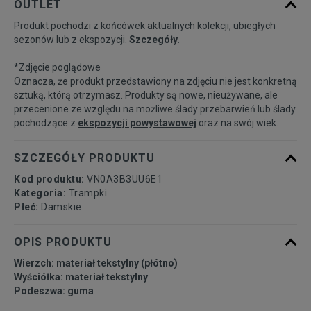
OUTLET
Produkt pochodzi z końcówek aktualnych kolekcji, ubiegłych
36,5
23 cm
Powiadom o dostępności
sezonów lub z ekspozycji.
Szczegóły.
*Zdjęcie poglądowe
37
23,5 cm
Powiadom o dostępności
Oznacza, że produkt przedstawiony na zdjęciu nie jest konkretną
sztuką, którą otrzymasz. Produkty są nowe, nieużywane, ale
przecenione ze względu na możliwe ślady przebarwień lub ślady
38,5
24,5 cm
Powiadom o dostępności
pochodzące z
ekspozycji powystawowej
oraz na swój wiek.
39
25 cm
Powiadom o dostępności
SZCZEGÓŁY PRODUKTU
Kod produktu:
VN0A3B3UU6E1
40
25,5 cm
Powiadom o dostępności
Kategoria:
Trampki
Płeć:
Damskie
OPIS PRODUKTU
Wierzch: materiał tekstylny (płótno)
Wyściółka: materiał tekstylny
Podeszwa: guma