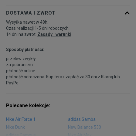
DOSTAWA I ZWROT
Wysyłka nawet w 48h.
Czas realizacji 1-5 dni roboczych.
14 dni na zwrot.
Zasady i warunki
Sposoby płatności:
przelew zwykły
za pobraniem
płatność online
płatność odroczona: Kup teraz zapłać za 30 dni z
Klarną
lub
PayPo
Polecane kolekcje:
Nike Air Force 1
adidas Samba
Nike Dunk
New Balance 530
adidas Campus
Nike Air Max