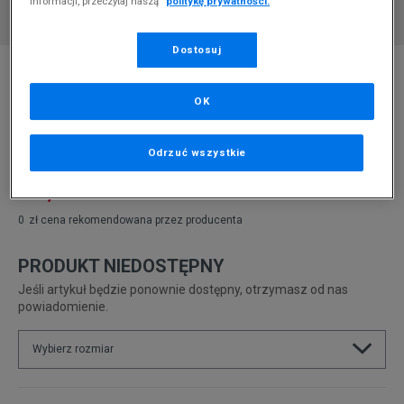
informacji, przeczytaj naszą
politykę prywatności.
Dostosuj
* Zdjęcie poglądowe
VANS UA OLD SKOOL PLATFORM
OK
Produkt pochodzi z końcówek aktualnych kolekcji, ubiegłych
sezonów lub z ekspozycji.
Szczegóły.
Odrzuć wszystkie
189,99
zł
0
zł
cena rekomendowana przez producenta
PRODUKT NIEDOSTĘPNY
Jeśli artykuł będzie ponownie dostępny, otrzymasz od nas
powiadomienie.
Wybierz rozmiar
Rozmiary EU
Rozmiary US